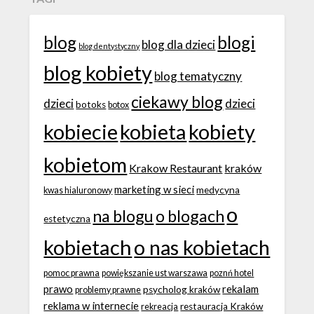
blog
blogi
blog dla dzieci
blog dentystyczny
blog kobiety
blog tematyczny
ciekawy blog
dzieci
dzieci
botoks
botox
kobiecie
kobieta
kobiety
kobietom
Krakow Restaurant
kraków
marketing w sieci
medycyna
kwas hialuronowy
o
na blogu
o blogach
estetyczna
kobietach
o nas kobietach
pomoc prawna
powiększanie ust warszawa
poznń hotel
prawo
rekalam
psycholog kraków
problemy prawne
reklama w internecie
restauracja Kraków
rekreacja