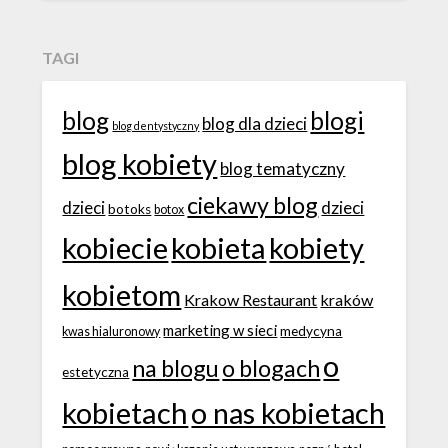
TAGI
blog
blogi
blog dla dzieci
blog dentystyczny
blog kobiety
blog tematyczny
ciekawy blog
dzieci
dzieci
botoks
botox
kobiecie
kobieta
kobiety
kobietom
Krakow Restaurant
kraków
marketing w sieci
medycyna
kwas hialuronowy
o
na blogu
o blogach
estetyczna
kobietach
o nas kobietach