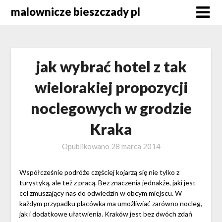
Skip
malownicze bieszczady pl
to
content
jak wybrać hotel z tak
wielorakiej propozycji
noclegowych w grodzie
Kraka
Opublikowano
28 marca 2014
Współcześnie podróże częściej kojarzą się nie tylko z
turystyką, ale też z pracą. Bez znaczenia jednakże, jaki jest
cel zmuszający nas do odwiedzin w obcym miejscu. W
każdym przypadku placówka ma umożliwiać zarówno nocleg,
jak i dodatkowe ułatwienia. Kraków jest bez dwóch zdań