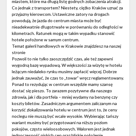
miastem, które ma długą listę godnych zobaczenia atrakcji.
Co jednak z transportem? Niestety, ciężko Kraków uznać za
przyjazny kierowcom. Ustawiczne zatory na drogach
powodują, że jazda do centrum miasta może być
nieadekwatnie długotrwałe w porównaniu do odległości w
kilometrach. Ratunek mogą w takim wypadku stanowić
hotele położone w samym centrum.
Temat galerii handlowych w Krakowie znajdziesz na naszej
stronie
Pozwoli to nie tylko zaoszczędzić czas, ale też zapewni
wygodną bazę wypadową. W większości za wizytę w hotelu
leżącym niedaleko rynku musimy zapłacić więcej. Dobrze
jednak zauważyć, że czas to „towar” wręcz reglamentowany.
Ponad to rezydując w centrum wszędzie mamy szansę
dostać się pieszo. To zarazem pozytywne dla naszego
zdrowia, jak i dla portfela – mniej wydamy na benzynę czy
koszty biletów. Zasadniczym argumentem zaliczanym na
korzyść zlokalizowania hotelu w centrum jest to, że ceny
noclegu nie muszą być wcale wysokie. Wybierając tańszy
wariant musimy być przygotowani na niższy poziom
pokojów, często wieloosobowych. Walorem jest jednak
jednoczesność niskich cen oraz bliskie położenie