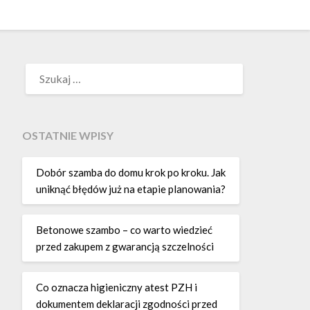
SZUKAJ:
OSTATNIE WPISY
Dobór szamba do domu krok po kroku. Jak
uniknąć błędów już na etapie planowania?
Betonowe szambo – co warto wiedzieć
przed zakupem z gwarancją szczelności
Co oznacza higieniczny atest PZH i
dokumentem deklaracji zgodności przed