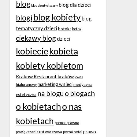
blog
blog dla dzieci
blog dentystyczny
blog kobiety
blogi
blog
tematyczny dzieci
botoks
botox
ciekawy blog
dzieci
kobiecie
kobieta
kobiety kobietom
Krakow Restaurant
kraków
kwas
marketing w sieci
medycyna
hialuronowy
na blogu
o blogach
estetyczna
o kobietach
o nas
kobietach
pomoc prawna
prawo
powiększanie ust warszawa
poznń hotel