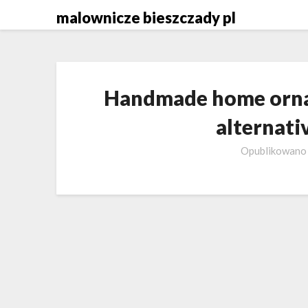
Skip
malownicze bieszczady pl
to
content
Handmade home ornam
alternati
Opublikowan