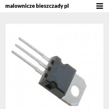
Skip
malownicze bieszczady pl
to
content