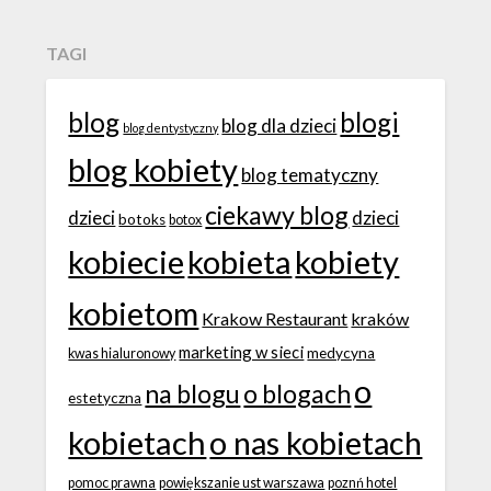
TAGI
blog
blogi
blog dla dzieci
blog dentystyczny
blog kobiety
blog tematyczny
ciekawy blog
dzieci
dzieci
botoks
botox
kobiecie
kobieta
kobiety
kobietom
Krakow Restaurant
kraków
marketing w sieci
medycyna
kwas hialuronowy
o
na blogu
o blogach
estetyczna
kobietach
o nas kobietach
pomoc prawna
powiększanie ust warszawa
poznń hotel