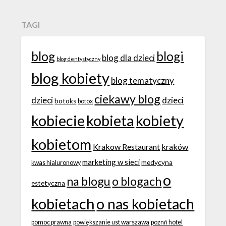
TAGI
blog
blogi
blog dla dzieci
blog dentystyczny
blog kobiety
blog tematyczny
ciekawy blog
dzieci
dzieci
botoks
botox
kobiecie
kobieta
kobiety
kobietom
Krakow Restaurant
kraków
marketing w sieci
medycyna
kwas hialuronowy
o
na blogu
o blogach
estetyczna
kobietach
o nas kobietach
pomoc prawna
powiększanie ust warszawa
poznń hotel