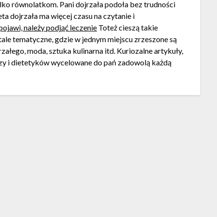
lko równolatkom. Pani dojrzała podoła bez trudności
a dojrzała ma więcej czasu na czytanie i
pojawi, należy podjąć leczenie
Toteż cieszą takie
tale tematyczne, gdzie w jednym miejscu zrzeszone są
załego, moda, sztuka kulinarna itd. Kuriozalne artykuły,
arzy i dietetyków wycelowane do pań zadowolą każdą