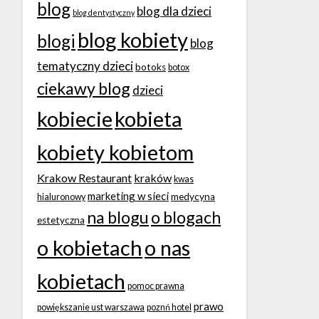
blog
blog dla dzieci
blog dentystyczny
blog kobiety
blogi
blog
tematyczny dzieci
botoks
botox
ciekawy blog
dzieci
kobiecie
kobieta
kobiety kobietom
Krakow Restaurant
kraków
kwas
marketing w sieci
medycyna
hialuronowy
na blogu
o blogach
estetyczna
o kobietach
o nas
kobietach
pomoc prawna
prawo
powiększanie ust warszawa
poznń hotel