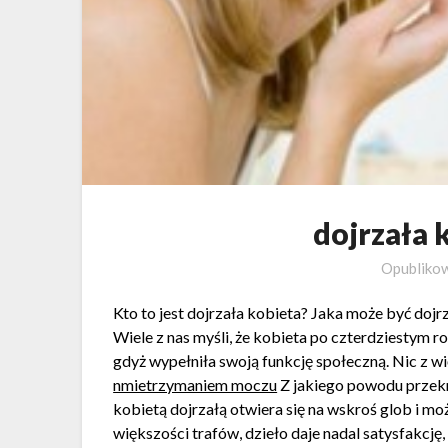
dojrzała 
Opubliko
Kto to jest dojrzała kobieta? Jaka może być dojr
Wiele z nas myśli, że kobieta po czterdziestym 
gdyż wypełniła swoją funkcję społeczną. Nic z 
nmietrzymaniem moczu
Z jakiego powodu przekr
kobietą dojrzałą otwiera się na wskroś glob i mo
większości trafów, dzieło daje nadal satysfakcję,