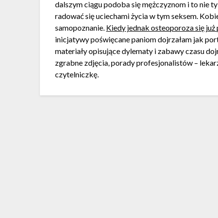
dalszym ciągu podoba się mężczyznom i to nie ty
radować się uciechami życia w tym seksem. Kobiet
samopoznanie.
Kiedy jednak osteoporoza się już 
inicjatywy poświęcane paniom dojrzałam jak por
materiały opisujące dylematy i zabawy czasu dojr
zgrabne zdjęcia, porady profesjonalistów – lek
czytelniczkę.