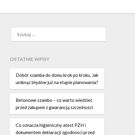
SZUKAJ:
OSTATNIE WPISY
Dobór szamba do domu krok po kroku. Jak
uniknąć błędów już na etapie planowania?
Betonowe szambo – co warto wiedzieć
przed zakupem z gwarancją szczelności
Co oznacza higieniczny atest PZH i
dokumentem deklaracji zgodności przed