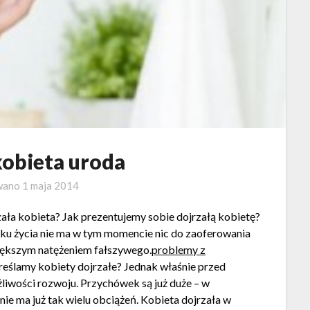
kobieta uroda
wano
1 maja 2014
zała kobieta? Jak prezentujemy sobie dojrzałą kobietę?
roku życia nie ma w tym momencie nic do zaoferowania
większym natężeniem fałszywego.
problemy z
eślamy kobiety dojrzałe? Jednak właśnie przed
żliwości rozwoju. Przychówek są już duże – w
 nie ma już tak wielu obciążeń. Kobieta dojrzała w