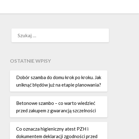
SZUKAJ:
OSTATNIE WPISY
Dobór szamba do domu krok po kroku. Jak
uniknąć błędów już na etapie planowania?
Betonowe szambo – co warto wiedzieć
przed zakupem z gwarancją szczelności
Co oznacza higieniczny atest PZH i
dokumentem deklaracji zgodności przed