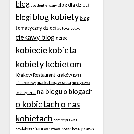
blog
blog dla dzieci
blog dentystyczny
blog kobiety
blogi
blog
tematyczny dzieci
botoks
botox
ciekawy blog
dzieci
kobiecie
kobieta
kobiety kobietom
Krakow Restaurant
kraków
kwas
marketing w sieci
medycyna
hialuronowy
na blogu
o blogach
estetyczna
o kobietach
o nas
kobietach
pomoc prawna
prawo
powiększanie ust warszawa
poznń hotel