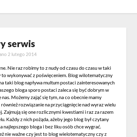
y serwis
wano
2 lutego 2014
ne. Nie raz robimy to z nudy od czasu do czasu w taki
y to wykonywać z poświęceniem. Blog wilotematyczny
na taki blog napływa multum postaci zainteresowanych
aszego bloga sporo postaci zaleca się być dobrym w
e nas. Możemy zająć się tym, na co obecnie mamy
to również rozwiązanie na przyciągnięcie nad wyraz wielu
j. Zajmują się one rozlicznymi kwestiami i raz za razem
elu. Każdy z nich pożąda, ażeby jego blog był czytany
a najlepszego bloga i bez liku osób chce wygrać.
też nie ważne czy jest to blog wielotematyczny czy z