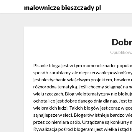
Skip
malownicze bieszczady pl
to
content
Dobr
Opubliko
Pisanie bloga jest w tym momencie nader popular
sposób zarabiamy, ale nieprzerwanie powinniśm
jest niesłychanie właściwym projektem, bowiem 
różnorodną tematyką. Jeśli chcemy ściągnąć na n
wielu rzeczach. Blog wielotematyczny nie blokuj
ochota i co jest dobre danego dnia dla nas. Jest 
wielorakich ludzi. Takich blogów jest coraz więce
są najlepsze w sieci. Blogerów istnieje bardzo wi
przez co niemiara osób. Urządzane są konkursy n
Rywalizacja pośród blogerami jest wielka i stąd 