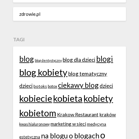
zdrowie.pl
TAGI
blog
blogi
blog dla dzieci
blog dentystyczny
blog kobiety
blog tematyczny
ciekawy blog
dzieci
dzieci
botoks
botox
kobiecie
kobieta
kobiety
kobietom
Krakow Restaurant
kraków
marketing w sieci
medycyna
kwas hialuronowy
o
na blogu
o blogach
estetyczna