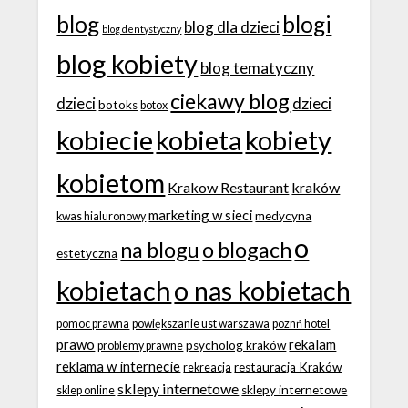
blog
blogi
blog dla dzieci
blog dentystyczny
blog kobiety
blog tematyczny
ciekawy blog
dzieci
dzieci
botoks
botox
kobiecie
kobieta
kobiety
kobietom
Krakow Restaurant
kraków
marketing w sieci
medycyna
kwas hialuronowy
o
na blogu
o blogach
estetyczna
kobietach
o nas kobietach
pomoc prawna
powiększanie ust warszawa
poznń hotel
prawo
rekalam
psycholog kraków
problemy prawne
reklama w internecie
restauracja Kraków
rekreacja
sklepy internetowe
sklepy internetowe
sklep online