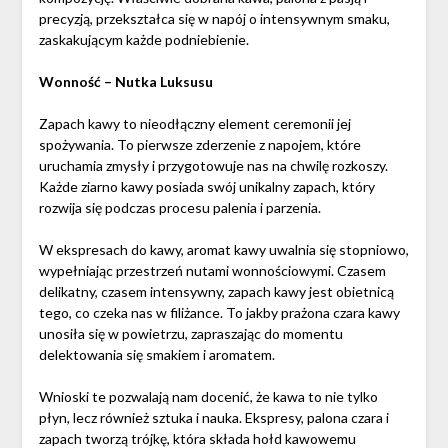
precyzją, przekształca się w napój o intensywnym smaku,
zaskakującym każde podniebienie.
Wonność – Nutka Luksusu
Zapach kawy to nieodłączny element ceremonii jej
spożywania. To pierwsze zderzenie z napojem, które
uruchamia zmysły i przygotowuje nas na chwilę rozkoszy.
Każde ziarno kawy posiada swój unikalny zapach, który
rozwija się podczas procesu palenia i parzenia.
W ekspresach do kawy, aromat kawy uwalnia się stopniowo,
wypełniając przestrzeń nutami wonnościowymi. Czasem
delikatny, czasem intensywny, zapach kawy jest obietnicą
tego, co czeka nas w filiżance. To jakby prażona czara kawy
unosiła się w powietrzu, zapraszając do momentu
delektowania się smakiem i aromatem.
Wnioski te pozwalają nam docenić, że kawa to nie tylko
płyn, lecz również sztuka i nauka. Ekspresy, palona czara i
zapach tworzą trójkę, która składa hołd kawowemu