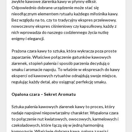
zwykłe kawowe ziarenka kawy w płynny eliksir.
Odpowiednio dobrane urządzenie może stać się
nieodłącznym elementem rytuału każdego miłośnika kawy.
Bez względu na to, czy to tradycyjny ekspres przelewowy,
nowoczesny ekspres ciśnieniowy czy kapsułkowy, każdy z
nich wprowadza do naszego codziennego życia nutkę
enigmy i elegancji.
Prażona czara kawy to sztuka, która wykracza poza proste
zaparzanie. Właściwe połączenie gatunków kawowych
ziarenek, stopień palenia i sposób parzenia decydują o
smaku i aromacie napoju. To właśnie w ekspresach do kawy
eksperci od kawowych rytuałów odnajdują swoje miejsce,
regulując każdy detal, aby osiągnąć perfekcję smaku.
Opalona czara – Sekret Aromatu
Sztuka palenia kawowych ziarenek kawy to proces, który
nadaje napojowi niepowtarzalny charakter. Wypalona czara
to połączenie nut kwiatowych, owocowych, karmelowych i
czekoladowych, które łączą się w jedną harmonijną
kompozycję. Właściwie dobrana kawa, palona z pasją i