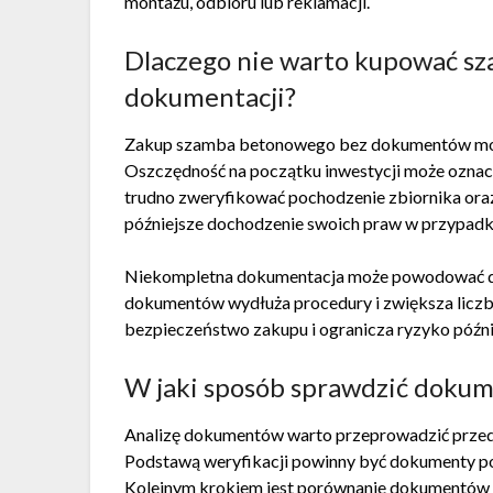
montażu, odbioru lub reklamacji.
Dlaczego nie warto kupować s
dokumentacji?
Zakup szamba betonowego bez dokumentów może 
Oszczędność na początku inwestycji może oznac
trudno zweryfikować pochodzenie zbiornika oraz
późniejsze dochodzenie swoich praw w przypadku
Niekompletna dokumentacja może powodować do
dokumentów wydłuża procedury i zwiększa liczb
bezpieczeństwo zakupu i ogranicza ryzyko późn
W jaki sposób sprawdzić doku
Analizę dokumentów warto przeprowadzić prz
Podstawą weryfikacji powinny być dokumenty po
Kolejnym krokiem jest porównanie dokumentów z