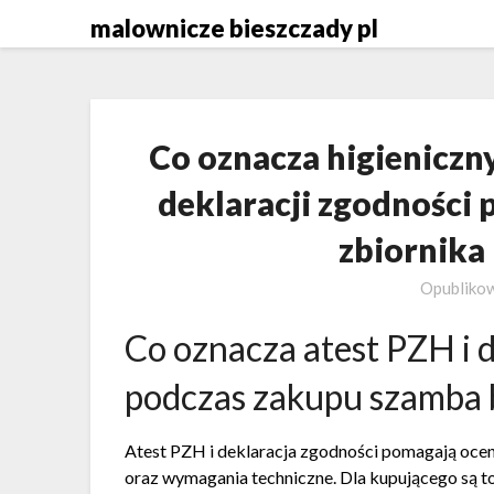
Skip
malownicze bieszczady pl
to
content
Co oznacza higienicz
deklaracji zgodności
zbiornika
Opubliko
Co oznacza atest PZH i 
podczas zakupu szamba
Atest PZH i deklaracja zgodności pomagają oce
oraz wymagania techniczne. Dla kupującego są 