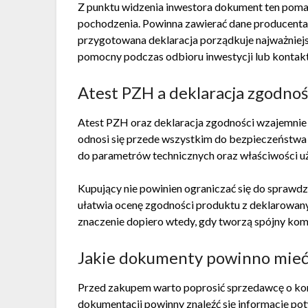
Z punktu widzenia inwestora dokument ten pom
pochodzenia. Powinna zawierać dane producenta,
przygotowana deklaracja porządkuje najważniej
pomocny podczas odbioru inwestycji lub kontak
Atest PZH a deklaracja zgodnośc
Atest PZH oraz deklaracja zgodności wzajemnie s
odnosi się przede wszystkim do bezpieczeństwa h
do parametrów technicznych oraz właściwości u
Kupujący nie powinien ograniczać się do spraw
ułatwia ocenę zgodności produktu z deklarowa
znaczenie dopiero wtedy, gdy tworzą spójny kom
Jakie dokumenty powinno mie
Przed zakupem warto poprosić sprzedawcę o k
dokumentacji powinny znaleźć się informacje po