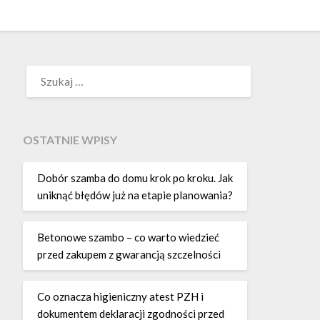
SZUKAJ:
OSTATNIE WPISY
Dobór szamba do domu krok po kroku. Jak
uniknąć błędów już na etapie planowania?
Betonowe szambo – co warto wiedzieć
przed zakupem z gwarancją szczelności
Co oznacza higieniczny atest PZH i
dokumentem deklaracji zgodności przed