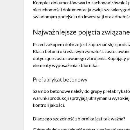
Komplet dokumentów warto zachować również po
nieruchomości dokumentacja zwiększa wiarygodn
świadomym podejściu do inwestycji oraz dbałośc
Najważniejsze pojęcia związa
Przed zakupem dobrze jest zapoznać się z pods
Klasa betonu określa wytrzymałość zastosowane
dotyczące zastosowanego zbrojenia. Kupujący p
elementy wyposażenia zbiornika.
Prefabrykat betonowy
Szambo betonowe należy do grupy prefabrykat
warunki produkcji sprzyjają utrzymaniu wysokie
kontroli jakości.
Dlaczego szczelność zbiornika jest tak ważna?
Odpowiednia szczelność wpływa na bezpieczeńs