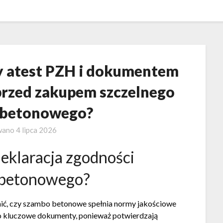
ny atest PZH i dokumentem
 przed zakupem szczelnego
 betonowego?
wano
4 lipca 2026
deklaracja zgodności
 betonowego?
nić, czy szambo betonowe spełnia normy jakościowe
to kluczowe dokumenty, ponieważ potwierdzają