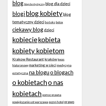
blog
blog dla dzieci
blog dentystyczny
blog kobiety
blogi
blog
tematyczny dzieci
botoks
botox
ciekawy blog
dzieci
kobiecie
kobieta
kobiety kobietom
Krakow Restaurant
kraków
kwas
marketing w sieci
medycyna
hialuronowy
na blogu
o blogach
estetyczna
o kobietach
o nas
kobietach
pomoc prawna
prawo
powiększanie ust warszawa
poznń hotel