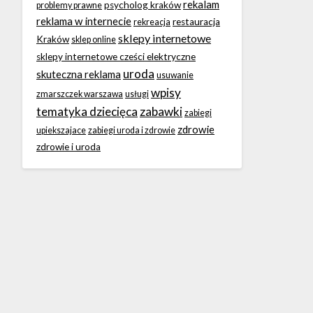
rekalam
psycholog kraków
problemy prawne
reklama w internecie
restauracja
rekreacja
sklepy internetowe
Kraków
sklep online
sklepy internetowe cześci elektryczne
uroda
skuteczna reklama
usuwanie
wpisy
zmarszczek warszawa
usługi
tematyka dziecięca
zabawki
zabiegi
zdrowie
upiekszajace
zabiegi uroda i zdrowie
zdrowie i uroda