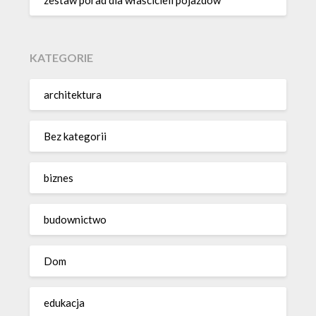
zestaw porad dla właścicieli pojazdów
KATEGORIE
architektura
Bez kategorii
biznes
budownictwo
Dom
edukacja