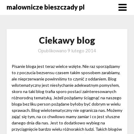
Skip
malownicze bieszczady pl
to
content
Ciekawy blog
Opublikowano
9 lutego 2014
Pisanie bloga jest teraz wielce wzięte. Nie raz sporządzamy
to z poczucia bezsensu czasem takim sposobem zarabiamy,
ale nieprzerwanie powinniśmy to czynić z oddaniem. Blog
wilotematyczny jest niesłychanie adekwatnym pomysłem,
skoro na taki blog trafia sporo postaci zainteresowanych
różnorodną tematyką. Jeżeli pożądamy ściągnąć na naszego
bloga bez liku person pożądane byłoby być dobrym w wielu
sprawach. Blog wielotematyczny nie ogranicza nas. Możemy
zająć się tym, na co chwilowo mamy zamiar i co jest słuszne
danego dnia dla nas. Jest to dodatkowo wybieg na
przyciągnięcie bardzo wielu różnorakich ludzi. Takich blogów