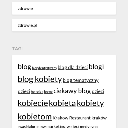
zdrowie
zdrowie.pl
TAGI
blog
blogi
blog dla dzieci
blog dentystyczny
blog kobiety
blog tematyczny
ciekawy blog
dzieci
dzieci
botoks
botox
kobiecie
kobieta
kobiety
kobietom
Krakow Restaurant
kraków
marketing w sieci
medycyna
kwas hialuronowy