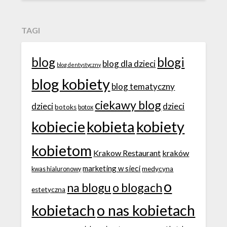
TAGI
blog
blogi
blog dla dzieci
blog dentystyczny
blog kobiety
blog tematyczny
ciekawy blog
dzieci
dzieci
botoks
botox
kobiecie
kobieta
kobiety
kobietom
Krakow Restaurant
kraków
marketing w sieci
medycyna
kwas hialuronowy
o
na blogu
o blogach
estetyczna
kobietach
o nas kobietach