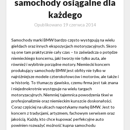
samochody osiągalne dla
każdego
Opublikowano
19 czerwca 2014
Samochody marki BMW bardzo często występują na wielu
giełdach oraz innych ekspozycjach motoryzacyjnych. Skoro
są one tam praktycznie cały czas – to zaświadcza o potędze
niemieckiego koncernu, jaki tworzy nie tylko auta, ale
również i wybitnie porządne motory. Niemiecki koncern
produkujący samochody BMW jest obfity nie tylko w
najróżniejsze modele czterokołowców i motorów, ale także i
w historię. To tłumaczy zjawisko, czemu firma jest tak znana
i niejednokrotnie występuje na wielu targach
motoryzacyjnych. Niemniej tajemnica powodzenia tkwi w
profesjonalizmie oraz niemieckim kunszcie doskonałości.
Coraz częściej na ulicach napotykamy markę BMW. Jest to
koncern z tradycjami, artyzmem, fachowym serwisem oraz
jakością. Każdy, kto chce kupować perfekcyjne auto
powinien rozważyć możność kupna samochodu