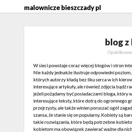
Skip
malownicze bieszczady pl
to
content
blog z
Opublikowa
W sieci powstaje coraz więcej blogów i stron int
Nie każdy jednakże ilustruje odpowiedni poziom,
których autorzy kładą bez liku serca w ich kiero
interesujące artykuły, ale również zdjęcia bądź r
jeżeli pożądamy być posiadaczami bloga, który 
interesujące teksty, które dotrą do ogromnego gr
przejrzysty, ale także winien poruszać ogół zagad
szansa, że stanie się on popularny. Kobiety są 
takie rozwiązania, które będą potrzebne kobie
kobietom ma obowiązek zawierać ważne dla nic