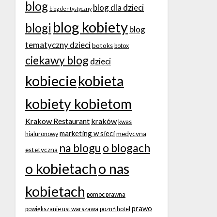
blog
blog dla dzieci
blog dentystyczny
blog kobiety
blogi
blog
tematyczny dzieci
botoks
botox
ciekawy blog
dzieci
kobiecie
kobieta
kobiety kobietom
Krakow Restaurant
kraków
kwas
marketing w sieci
medycyna
hialuronowy
na blogu
o blogach
estetyczna
o kobietach
o nas
kobietach
pomoc prawna
prawo
powiększanie ust warszawa
poznń hotel