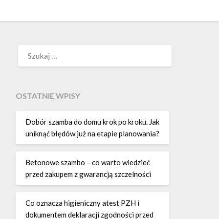
SZUKAJ:
OSTATNIE WPISY
Dobór szamba do domu krok po kroku. Jak
uniknąć błędów już na etapie planowania?
Betonowe szambo – co warto wiedzieć
przed zakupem z gwarancją szczelności
Co oznacza higieniczny atest PZH i
dokumentem deklaracji zgodności przed