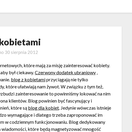
 kobietami
no
30 sierpnia 2012
ernetowych, które mają za misję zainteresować kobiety.
 aby był ciekawy.
Czerwony dodatek ubraniowy
,
wanie.
blog z kobietami
przyciągają nie tylko
ady, które ułatwiają nam żywot. W związku z tym też,
wzbudzi zainteresowanie to powinniśmy lokować na nim
ona klientów. Blog powinien być fascynujący i
nień, które są
blog dla kobiet
. Jedynie wówczas istnieje
bardzo wymagające i dlatego trzeba zaproponować im
tom w codziennym funkcjonowaniu. Blog dedykowany
h wiadomości, które będą magnetyzować mnogość