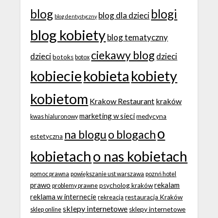
blog
blogi
blog dla dzieci
blog dentystyczny
blog kobiety
blog tematyczny
ciekawy blog
dzieci
dzieci
botoks
botox
kobiecie
kobieta
kobiety
kobietom
Krakow Restaurant
kraków
marketing w sieci
medycyna
kwas hialuronowy
o
na blogu
o blogach
estetyczna
kobietach
o nas kobietach
pomoc prawna
powiększanie ust warszawa
poznń hotel
prawo
rekalam
psycholog kraków
problemy prawne
reklama w internecie
restauracja Kraków
rekreacja
sklepy internetowe
sklepy internetowe
sklep online