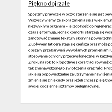
Piękno dojrzałe
Spójrzmy prawdzie w oczy: starzenie się jest pe
Wszyscy wiemy, że skóra zmienia się z wiekiem, ni
niezwykłym organem – jej zdolność do regenerac
czas się formują, jednak komórki starzeją się wo
zanotować zmianę tekstury skóry na powierzchni 
Z upływem lat cera staje się cieńsza oraz może po
obszary przebarwień wywołanych promieniami UV 
stosowanie ochrony przeciwsłonecznej w każdy
Z roku na rok to kłopotliwe skóra traci również 
tak znienawidzonego zwiotczenia oraz fałd. Pro
jakie są odpowiedzialne za utrzymanie nawilżeni
zmienią się z niekiedy oraz jeżeli chcesz pielęg
swojej codziennej sztampy pielęgnacyjnej.