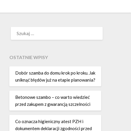
SZUKAJ:
OSTATNIE WPISY
Dobór szamba do domu krok po kroku. Jak
uniknąć błędów już na etapie planowania?
Betonowe szambo – co warto wiedzieć
przed zakupem z gwarancją szczelności
Co oznacza higieniczny atest PZH i
dokumentem deklaracji zgodności przed