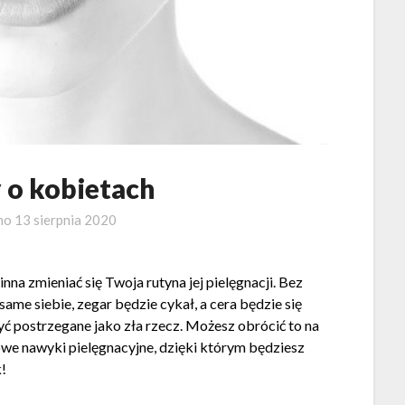
 o kobietach
no
13 sierpnia 2020
inna zmieniać się Twoja rutyna jej pielęgnacji. Bez
ame siebie, zegar będzie cykał, a cera będzie się
ć postrzegane jako zła rzecz. Możesz obrócić to na
owe nawyki pielęgnacyjne, dzięki którym będziesz
k!