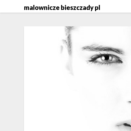
Skip
malownicze bieszczady pl
to
content