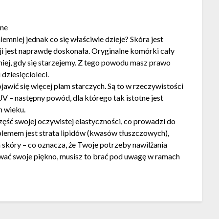
wne
emniej jednak co się właściwie dzieje? Skóra jest
ji jest naprawdę doskonała. Oryginalne komórki cały
lniej, gdy się starzejemy. Z tego powodu masz prawo
dziesięcioleci.
jawić się więcej plam starczych. Są to w rzeczywistości
– następny powód, dla którego tak istotne jest
m wieku.
część swojej oczywistej elastyczności, co prowadzi do
blemem jest strata lipidów (kwasów tłuszczowych),
a skóry – co oznacza, że Twoje potrzeby nawilżania
nować swoje piękno, musisz to brać pod uwagę w ramach