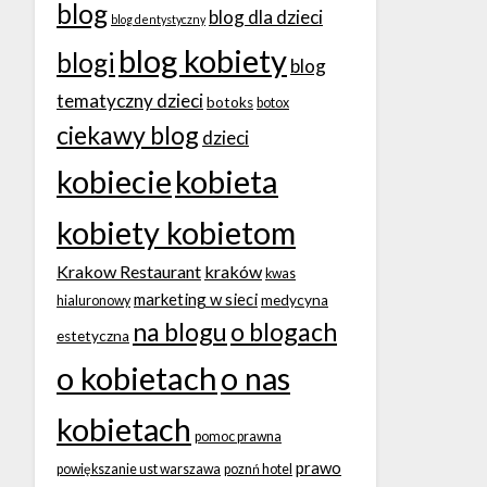
blog
blog dla dzieci
blog dentystyczny
blog kobiety
blogi
blog
tematyczny dzieci
botoks
botox
ciekawy blog
dzieci
kobiecie
kobieta
kobiety kobietom
Krakow Restaurant
kraków
kwas
marketing w sieci
medycyna
hialuronowy
na blogu
o blogach
estetyczna
o kobietach
o nas
kobietach
pomoc prawna
prawo
powiększanie ust warszawa
poznń hotel