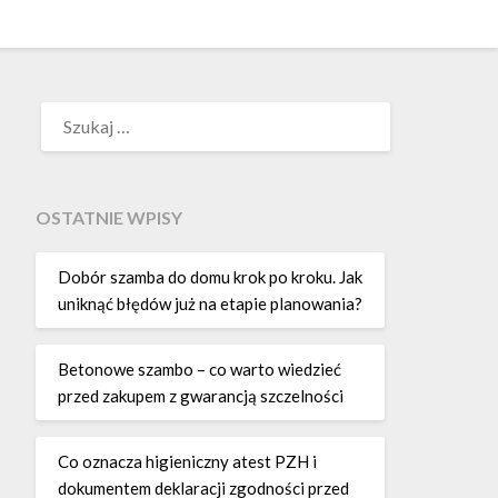
SZUKAJ:
OSTATNIE WPISY
Dobór szamba do domu krok po kroku. Jak
uniknąć błędów już na etapie planowania?
Betonowe szambo – co warto wiedzieć
przed zakupem z gwarancją szczelności
Co oznacza higieniczny atest PZH i
dokumentem deklaracji zgodności przed