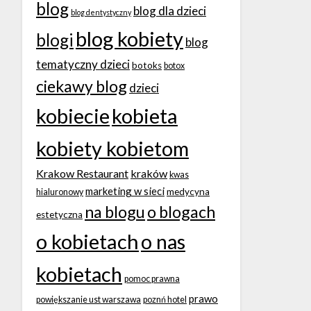
blog
blog dla dzieci
blog dentystyczny
blog kobiety
blogi
blog
tematyczny dzieci
botoks
botox
ciekawy blog
dzieci
kobiecie
kobieta
kobiety kobietom
Krakow Restaurant
kraków
kwas
marketing w sieci
medycyna
hialuronowy
na blogu
o blogach
estetyczna
o kobietach
o nas
kobietach
pomoc prawna
prawo
powiększanie ust warszawa
poznń hotel