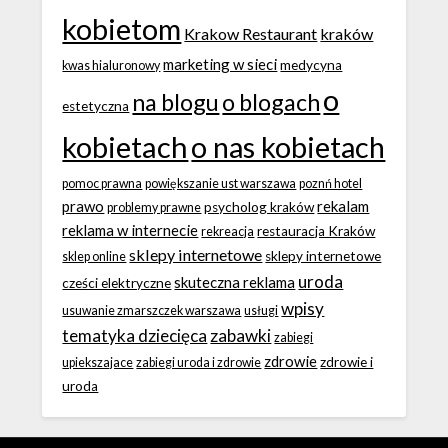
kobietom
Krakow Restaurant
kraków
marketing w sieci
medycyna
kwas hialuronowy
o
na blogu
o blogach
estetyczna
kobietach
o nas kobietach
pomoc prawna
powiększanie ust warszawa
poznń hotel
prawo
rekalam
psycholog kraków
problemy prawne
reklama w internecie
restauracja Kraków
rekreacja
sklepy internetowe
sklepy internetowe
sklep online
uroda
skuteczna reklama
cześci elektryczne
wpisy
usuwanie zmarszczek warszawa
usługi
tematyka dziecięca
zabawki
zabiegi
zdrowie
zdrowie i
upiekszajace
zabiegi uroda i zdrowie
uroda